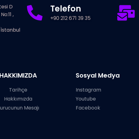
tesi D
Telefon
o:11 ,
+90 212 671 39 35
İstanbul
HAKKIMIZDA
Sosyal Medya
Tarihçe
Instagram
Hakkımızda
Youtube
urucunun Mesajı
Facebook