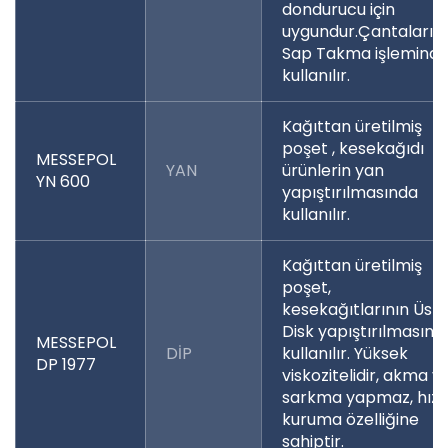
dondurucu için
uygundur.Çantaların
Sap Takma işlemind
kullanılır.
Kağıttan üretilmiş
poşet , kesekağıdı
MESSEPOL
YAN
ürünlerin yan
YN 600
yapıştırılmasında
kullanılır.
Kağıttan üretilmiş
poşet,
kesekağıtlarının Üst
Disk yapıştırılmasınd
MESSEPOL
DİP
kullanılır. Yüksek
DP 1977
viskozitelidir, akma v
sarkma yapmaz, hızlı
kuruma özelliğine
sahiptir.