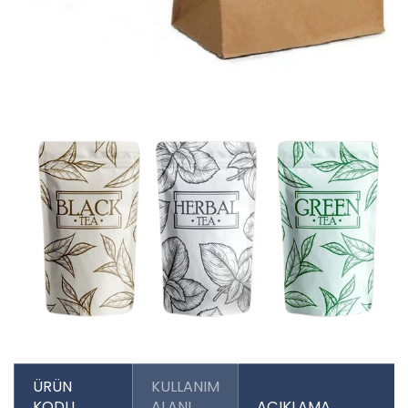
ÜRÜN
KULLANIM
KODU
ALANI
AÇIKLAMA