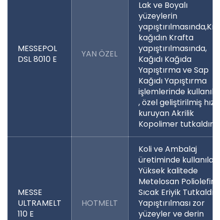
Lak ve Boyalı
yüzeylerin
yapıştırılmasında,Kra
kağıdın Krafta
MESSEPOL
yapıştırılmasında,
YAN ÖZEL
DSL 8010 E
Kağıdı Kağıda
Yapıştırma ve Sap
Kağıdı Yapıştırma
işlemlerinde kullanıla
, özel geliştirilmiş hızlı
kuruyan Akrilik
Kopolimer tutkaldır.
Koli ve Ambalaj
üretiminde kullanılan
Yüksek kalitede
Metelosan Poliolefin
MESSE
Sıcak Eriyik Tutkaldır.
ULTRAMELT
HOTMELT
Yapıştırılması zor
110 E
yüzeyler ve derin